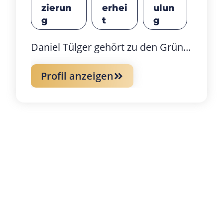
zierun
erhei
ulun
g
t
g
Daniel Tülger gehört zu den Gründern der ersten Stunde und prägt ATC Security seit Tag eins maßgeblich mit
Profil anzeigen